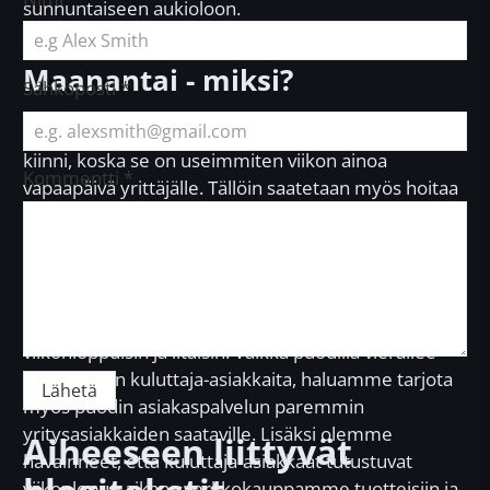
sunnuntaiseen aukioloon.
Maanantai - miksi?
Sähköposti
*
Maanantaisin monesti pienet putiikit pitävät ovensa
kiinni, koska se on useimmiten viikon ainoa
Kommentti
*
vapaapäivä yrittäjälle. Tällöin saatetaan myös hoitaa
ns. juoksevia asioita tai paperihommia. Meillä on
kuluttaja-asiakkaiden lisäksi paljon yritysasiakkaita,
erityisesti tulituote- ja kalustepuolella. Yrityspuolen
kontaktit hoidetaan yleisimmin arkiviikolla ns. virka-
aikaan. Kuluttaja-asiakkaat taas ovat aktiivisia
viikonloppuisin ja iltaisin. Vaikka puodilla vierailee
useimmiten kuluttaja-asiakkaita, haluamme tarjota
myös puodin asiakaspalvelun paremmin
yritysasiakkaiden saataville. Lisäksi olemme
Aiheeseen liittyvät
havainneet, että kuluttaja-asiakkaat tutustuvat
viikonlopun aikana verkkokauppamme tuotteisiin ja