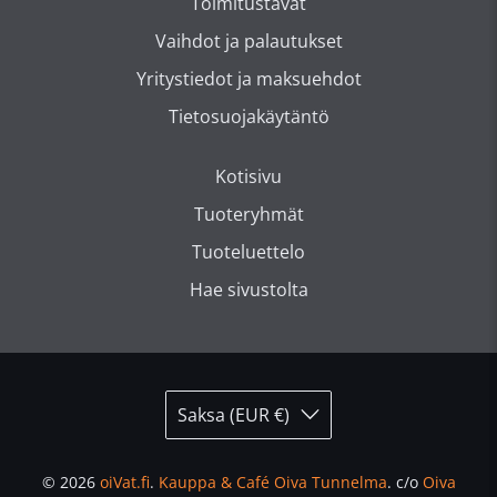
Toimitustavat
Vaihdot ja palautukset
Yritystiedot ja maksuehdot
Tietosuojakäytäntö
Kotisivu
Tuoteryhmät
Tuoteluettelo
Hae sivustolta
Saksa (EUR €)
© 2026
oiVat.fi
.
Kauppa & Café Oiva Tunnelma
.
c/o
Oiva