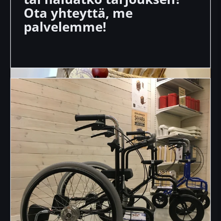
asiaa.
Ota yhteyttä, me
palvelemme!