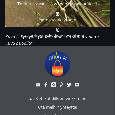
Toimitustavat
Vaihdot ja palautukset
Tietosuojakäytäntö
Yritystiedot ja maksuehdot
Kuva 2. Syksyinen luonto innostaa somistamaan.
Kuva puodilta.
Lue Koti kohdilleen-vinkkimme!
Ota meihin yhteyttä!