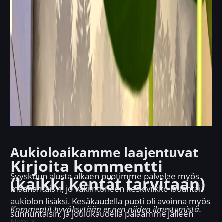
Aukioloaikamme laajentuvat
Kirjoita kommentti
Syyskuun alusta alkaen puotimme palvelee myös
(kaikki kentät tarvitaan)
maanantaisin, jo vakiintuneen keskiviikko-lauantai
aukiolon lisäksi. Kesäkaudella puoti oli avoinna myös
Kommentit hyväksytään ennen niiden ilmestymistä.
sunnuntaisin, ja joulukaudella palaamme jälleen
Nimi
*