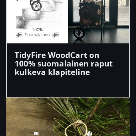
Kalustukseen liittyvissä asioissa voit
ottaa yhteyttä suoraan Oiva
Palveluiden asiantuntijaan.
TidyFire WoodCart on
100% suomalainen raput
kulkeva klapiteline