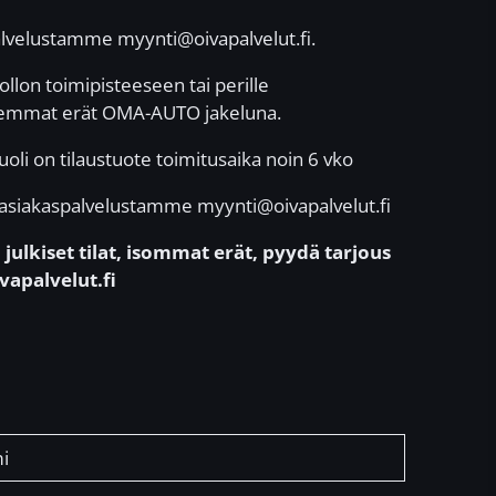
alvelustamme myynti@oivapalvelut.fi.
llon toimipisteeseen tai perille
remmat erät OMA-AUTO jakeluna.
oli on tilaustuote toimitusaika noin 6 vko
ja asiakaspalvelustamme myynti@oivapalvelut.fi
julkiset tilat, isommat erät, pyydä tarjous
vapalvelut.fi
i