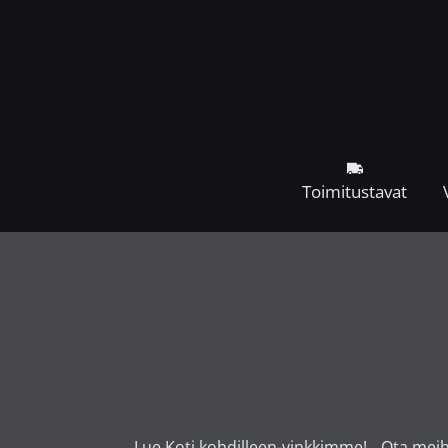
Toimitustavat
Lue Koti kohdilleen-vinkkimme!
Ota meih