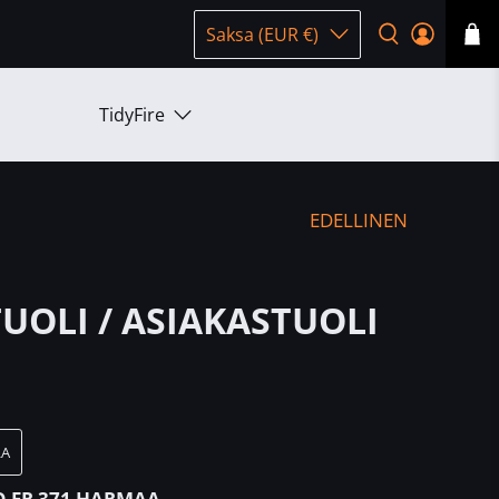
Saksa (EUR €)
TidyFire
EDELLINEN
UOLI / ASIAKASTUOLI
LA
 FR 371 HARMAA