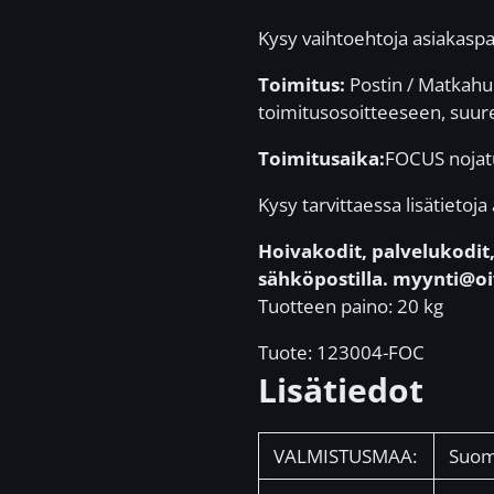
Kysy vaihtoehtoja asiakasp
Toimitus:
Postin / Matkahuo
toimitusosoitteeseen, suu
Toimitusaika:
FOCUS nojatu
Kysy tarvittaessa lisätieto
Hoivakodit, palvelukodit, 
sähköpostilla. myynti@oi
Tuotteen paino: 20 kg
Tuote: 123004-FOC
Lisätiedot
VALMISTUSMAA:
Suom