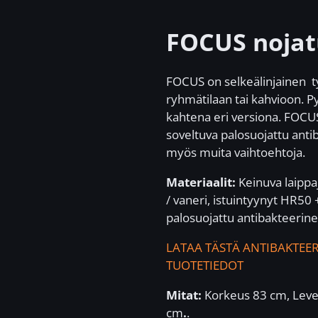
FOCUS nojatu
FOCUS on selkeälinjainen ty
ryhmätilaan tai kahvioon. P
kahtena eri versiona. FOCUS
soveltuva palosuojattu antib
myös muita vaihtoehtoja.
Materiaalit:
Keinuva laippa
/ vaneri, istuintyynyt HR50 
palosuojattu antibakteerine
LATAA TÄSTÄ ANTIBAKTEER
TUOTETIEDOT
Mitat:
Korkeus 83 cm, Leve
cm
.
.