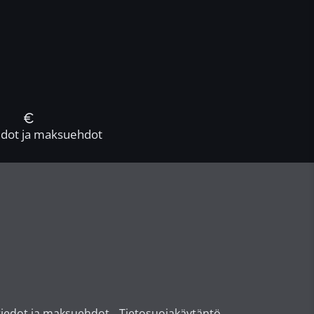
iedot ja maksuehdot
tiedot ja maksuehdot
Tietosuojakäytäntö