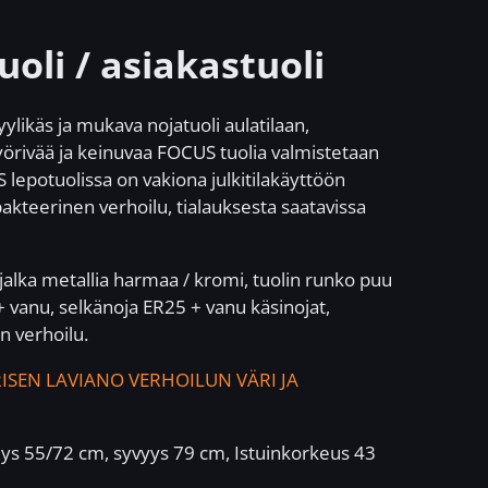
oli / asiakastuoli
ylikäs ja mukava nojatuoli aulatilaan,
yörivää ja keinuvaa FOCUS tuolia valmistetaan
 lepotuolissa on vakiona julkitilakäyttöön
akteerinen verhoilu, tialauksesta saatavissa
jalka metallia harmaa / kromi, tuolin runko puu
+ vanu, selkänoja ER25 + vanu käsinojat,
n verhoilu.
ISEN LAVIANO VERHOILUN VÄRI JA
ys 55/72 cm, syvyys 79 cm, Istuinkorkeus 43