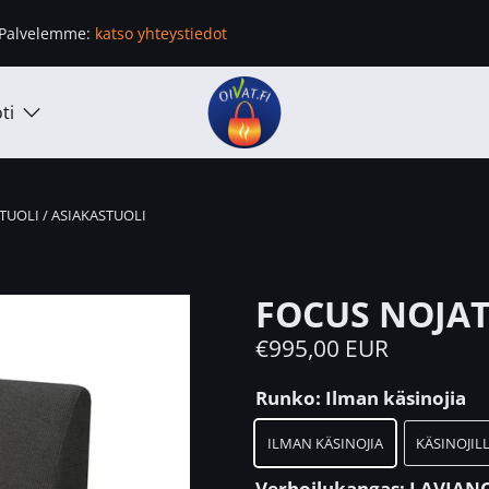
Palvelemme:
katso yhteystiedot
ti
TUOLI / ASIAKASTUOLI
FOCUS NOJAT
€995,00 EUR
Runko:
Ilman käsinojia
ILMAN KÄSINOJIA
KÄSINOJIL
Verhoilukangas:
LAVIANO