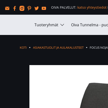
OIVA PALVELUT:
katso yhteystiedot
Tuoteryhmät
Oiva Tunnelma - puo
FOCUS NOJA
KOTI
ASIAKASTUOLIT JA AULAKALUSTEET