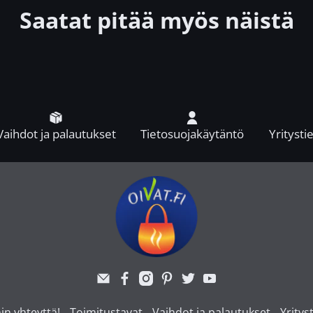
Saatat pitää myös näistä
Vaihdot ja palautukset
Tietosuojakäytäntö
Yrityst
in yhteyttä!
Toimitustavat
Vaihdot ja palautukset
Yritys