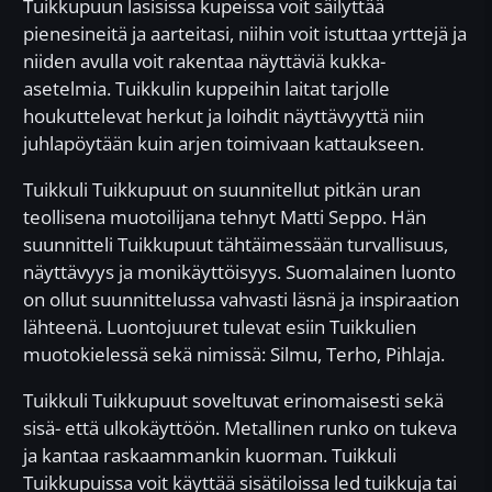
Tuikkupuun lasisissa kupeissa voit säilyttää
pienesineitä ja aarteitasi, niihin voit istuttaa yrttejä ja
niiden avulla voit rakentaa näyttäviä kukka-
asetelmia. Tuikkulin kuppeihin laitat tarjolle
houkuttelevat herkut ja loihdit näyttävyyttä niin
juhlapöytään kuin arjen toimivaan kattaukseen.
Tuikkuli Tuikkupuut on suunnitellut pitkän uran
teollisena muotoilijana tehnyt Matti Seppo. Hän
suunnitteli Tuikkupuut tähtäimessään turvallisuus,
näyttävyys ja monikäyttöisyys. Suomalainen luonto
on ollut suunnittelussa vahvasti läsnä ja inspiraation
lähteenä. Luontojuuret tulevat esiin Tuikkulien
muotokielessä sekä nimissä: Silmu, Terho, Pihlaja.
Tuikkuli Tuikkupuut soveltuvat erinomaisesti sekä
sisä- että ulkokäyttöön. Metallinen runko on tukeva
ja kantaa raskaammankin kuorman. Tuikkuli
Tuikkupuissa voit käyttää sisätiloissa led tuikkuja tai