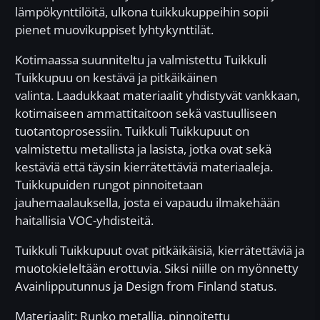
lämpökynttilöitä, ulkona tuikkukuppeihin sopii
pienet muovikuppiset lyhtykynttilät.
Kotimaassa suunniteltu ja valmistettu Tuikkuli
Tuikkupuu on kestävä ja pitkäikäinen
valinta. Laadukkaat materiaalit yhdistyvät vankkaan,
kotimaiseen ammattitaitoon sekä vastuulliseen
tuotantoprosessiin. Tuikkuli Tuikkupuut on
valmistettu metallista ja lasista, jotka ovat sekä
kestäviä että täysin kierrätettäviä materiaaleja.
Tuikkupuiden rungot pinnoitetaan
jauhemaalauksella, josta ei vapaudu ilmakehään
haitallisia VOC-yhdisteitä.
Tuikkuli Tuikkupuut ovat pitkäikäisiä, kierrätettäviä ja
muotokieleltään erottuvia. Siksi niille on myönnetty
Avainlipputunnus ja Design from Finland status.
Materiaalit: Runko metallia, pinnoitettu