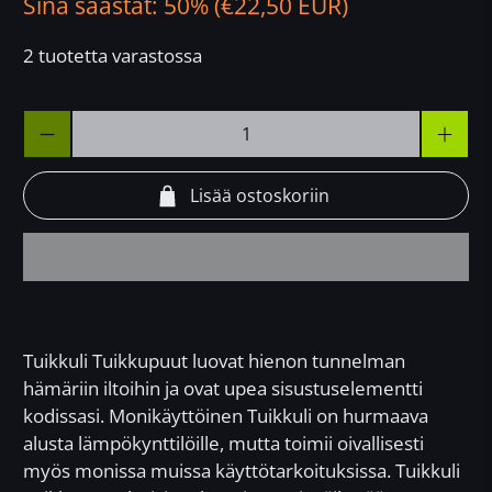
Sinä säästät: 50% (
€22,50 EUR
)
2 tuotetta varastossa
Määrä
Lisää ostoskoriin
Tuikkuli Tuikkupuut luovat
hienon tunnelman
hämäriin iltoihin ja ovat upea sisustuselementti
kodissasi. Monikäyttöinen Tuikkuli on hurmaava
alusta lämpökynttilöille, mutta toimii oivallisesti
myös monissa muissa käyttötarkoituksissa. Tuikkuli