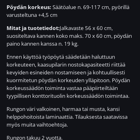
Pöydän korkeus:
Säätöalue n. 69-117 cm, pyörillä
varusteltuna +4,5 cm
Mitat ja tuotetiedot:
Jalkavaste 56 x 60 cm,
suositeltava kannen koko maks. 70 x 60 cm, pöydän
paino kannen kanssa n. 19 kg.
Ennen käyttöä työpöytä säädetään haluttuun
korkeuteen, kaasupilarin nostokapasiteetti riittää
kevyiden esineiden nostamiseen ja kohtuullisesti
kuormitetun pöydän korkeuden ylläpitoon. Pöydän
korkeussäädön toiminta vastaa pääpiirteiltään
tyypillisen konttorituolin korkeussäädön toimintaa.
Rungon väri valkoinen, harmaa tai musta, kansi
helppohoitoista laminaattia. Tilauksesta saatavissa
myös muita vaihtoehtoja.
Rungon takuu 2 vuotta.