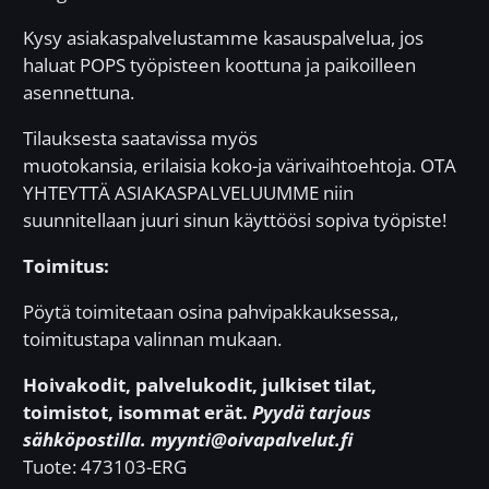
Kysy asiakaspalvelustamme kasauspalvelua, jos
haluat POPS työpisteen koottuna ja paikoilleen
asennettuna.
Tilauksesta saatavissa myös
muotokansia, erilaisia koko-ja värivaihtoehtoja. OTA
YHTEYTTÄ ASIAKASPALVELUUMME niin
suunnitellaan juuri sinun käyttöösi sopiva työpiste!
Toimitus:
Pöytä toimitetaan osina pahvipakkauksessa,,
toimitustapa valinnan mukaan.
Hoivakodit, palvelukodit, julkiset tilat,
toimistot, isommat erät.
P
yydä tarjous
sähköpostilla. myynti@oivapalvelut.fi
Tuote:
473103-ERG