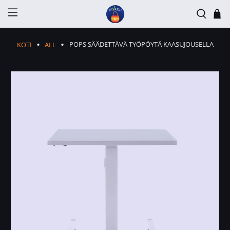
POPS SÄÄDETTÄVÄ TYÖPÖYTÄ KAASUJOUSELLA
KOTI
ALL