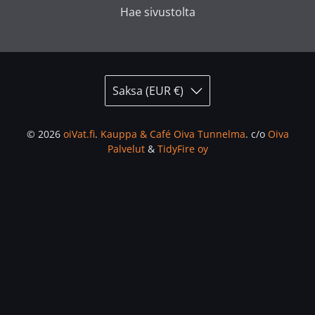
Hae sivustolta
Saksa (EUR €)
© 2026
oiVat.fi
.
Kauppa & Café Oiva Tunnelma
.
c/o
Oiva
Palvelut
&
TidyFire oy